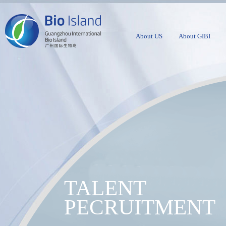
About US
About GIBI
TALENT
PECRUITMENT