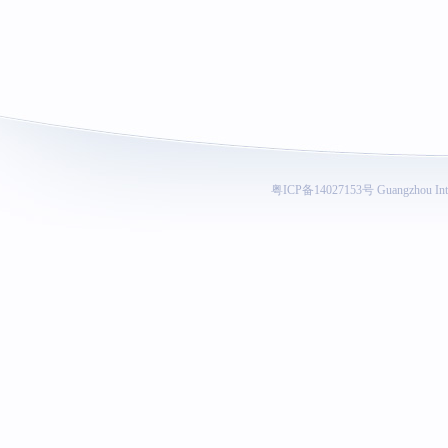
粤ICP备14027153号
Guangzhou Inte